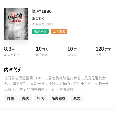
回档1990
淮左明猪
都市重生
|
完结
书旗原创
全网首发
8.3
10
10
128
分
万人
万
万字
30人点评
正在阅读
人气值
字数
内容简介
亿万富翁周恒重回1990年，看着美艳如花的娇妻，天真无邪的女
儿，彻底懵了。 重活一世，挣钱是必须的，定个小目标，先挣一个
亿再说。 你们的周爸爸来了，还不快快迎接！
打脸
商战
年代
智商在线
爽文