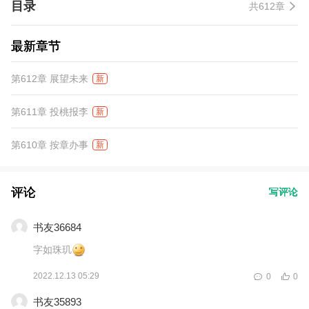
目录
共612章
最新章节
第612章 展望未来
新
第611章 投桃报李
新
第610章 按章办事
新
评论
写评论
书友36684
字如珠玑
2022.12.13 05:29
0
0
书友35893