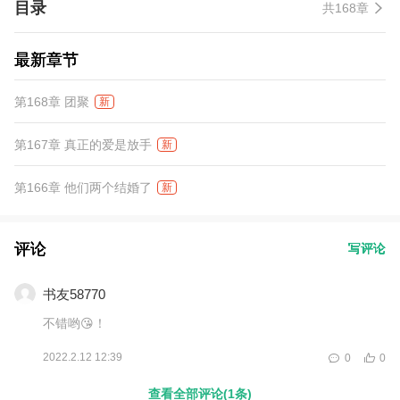
目录
共168章
料——第20届理科状元是江虞兮！全国散打冠军是江虞兮！被天王
天后抢破头的天才作曲家，还是江虞兮！ 江虞兮怒了：“盛司宸你这
个老狗，说好的不扒我马甲呢？！”
最新章节
第168章 团聚
新
第167章 真正的爱是放手
新
第166章 他们两个结婚了
新
评论
写评论
书友58770
不错哟😘！
2022.2.12 12:39
0
0
查看全部评论(1条)