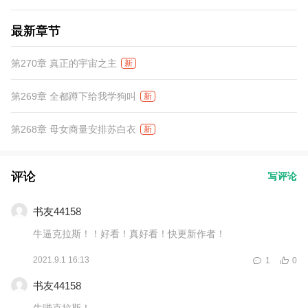
最新章节
第270章 真正的宇宙之主
新
第269章 全都蹲下给我学狗叫
新
第268章 母女商量安排苏白衣
新
评论
写评论
书友44158
牛逼克拉斯！！好看！真好看！快更新作者！
2021.9.1 16:13
1
0
书友44158
牛哔克拉斯！