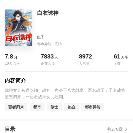
白衣诛神
虫子
都市异能
|
完结
7.8
7833
8972
61
分
人
万字
10人点评
正在阅读
人气值
字数
内容简介
战神女儿被逼吃翔，战神一声令下八大战皇，百名战王，千名战将
愤怒归来，一起看战神女儿吃翔。
强者归来
都市
修士
热血
都市异能
目录
共270章