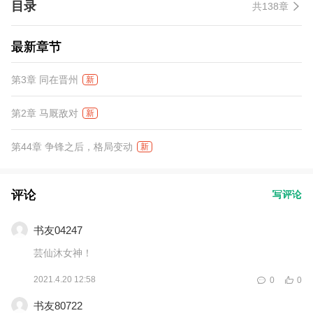
目录
共138章
最新章节
第3章 同在晋州
新
第2章 马厩敌对
新
第44章 争锋之后，格局变动
新
评论
写评论
书友04247
芸仙沐女神！
2021.4.20 12:58
0
0
书友80722