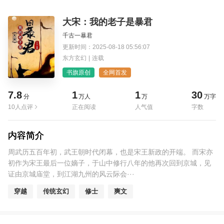
大宋：我的老子是暴君
千古一暴君
更新时间：2025-08-18 05:56:07
东方玄幻
|
连载
书旗原创
全网首发
7.8
1
1
30
分
万人
万
万字
10人点评
正在阅读
人气值
字数
内容简介
周武历五百年初，武王朝时代闭幕，也是宋王新政的开端。 而宋亦
初作为宋王最后一位嫡子，于山中修行八年的他再次回到京城，见
证由京城庙堂，到江湖九州的风云际会···
穿越
传统玄幻
修士
爽文