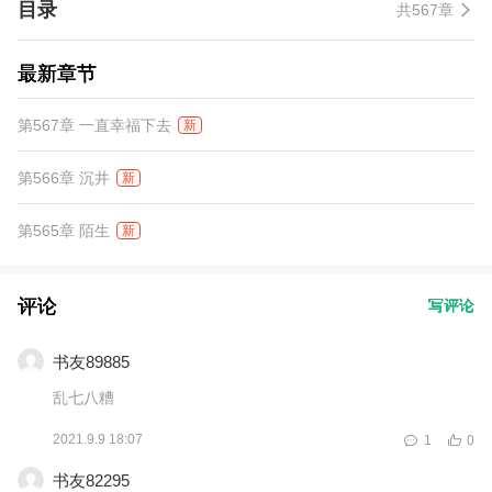
目录
共567章
最新章节
第567章 一直幸福下去
新
第566章 沉井
新
第565章 陌生
新
评论
写评论
书友89885
乱七八糟
2021.9.9 18:07
1
0
书友82295