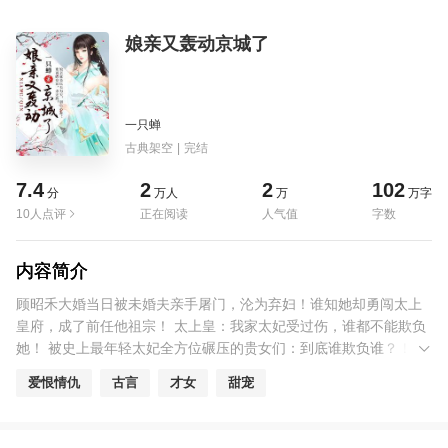
娘亲又轰动京城了
一只蝉
古典架空
|
完结
7.4
2
2
102
分
万人
万
万字
10人点评
正在阅读
人气值
字数
内容简介
顾昭禾大婚当日被未婚夫亲手屠门，沦为弃妇！谁知她却勇闯太上
皇府，成了前任他祖宗！ 太上皇：我家太妃受过伤，谁都不能欺负
她！ 被史上最年轻太妃全方位碾压的贵女们：到底谁欺负谁？！ 太
上皇又说：我家太妃天资愚笨，什么医术、膳食，她都不会！ 那些
爱恨情仇
古言
才女
甜宠
被太妃治好的病患、有幸闻过膳食香的众人：太上皇您是瞎了吗？
小魔头：爹爹没瞎！娘亲就是以夫为天，胆小心善！谁再敢妄议，
杀无赦！