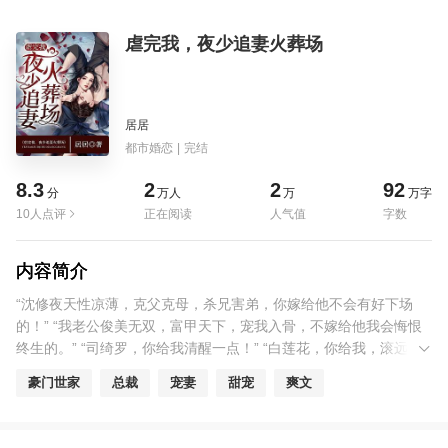
虐完我，夜少追妻火葬场
居居
都市婚恋
|
完结
8.3
2
2
92
分
万人
万
万字
10人点评
正在阅读
人气值
字数
内容简介
“沈修夜天性凉薄，克父克母，杀兄害弟，你嫁给他不会有好下场
的！” “我老公俊美无双，富甲天下，宠我入骨，不嫁给他我会悔恨
终生的。” “司绮罗，你给我清醒一点！” “白莲花，你给我，滚远一
点。” 背靠老公这棵大树，痛快报仇，潇洒做事，司绮罗觉得，人生
豪门世家
总裁
宠妻
甜宠
爽文
简直幸福极了！ 除了…… “老婆，今天早点回来。” “干，干嘛？”
“嗯，医生说，为了宝宝，我们要更勤快一点。”