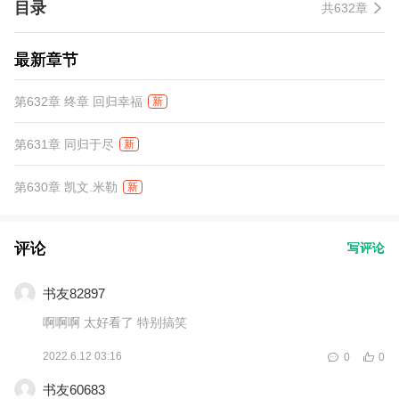
目录
共632章
最新章节
第632章 终章 回归幸福
新
第631章 同归于尽
新
第630章 凯文.米勒
新
评论
写评论
书友82897
啊啊啊 太好看了 特别搞笑
2022.6.12 03:16
0
0
书友60683