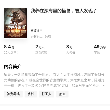
我养在深海里的怪兽，被人发现了
横渡虚空
乡村乡土
|
完结
8.4
2
3
49
分
万人
万
万字
10人点评
正在阅读
人气值
字数
内容简介
这天，一则消息轰动了全世界。 有人在太平洋海域，发现了疑似沧
龙幼兽的存在！ 就在全世界的古生物学家，为之疯狂之时，陈逍打
开手机，进入了一款名为“怪兽养成”的游戏，然后对里面的沧龙幼兽
下令道：宝宝，你的行踪被人发现了！这几天不要在海面上得瑟
神宠养成
乡村
打工人
热血
了！去马里亚纳海沟躲一阵吧！要是自由国的核潜艇敢去骚扰你，
就直接将自由国的核潜艇给灭了……