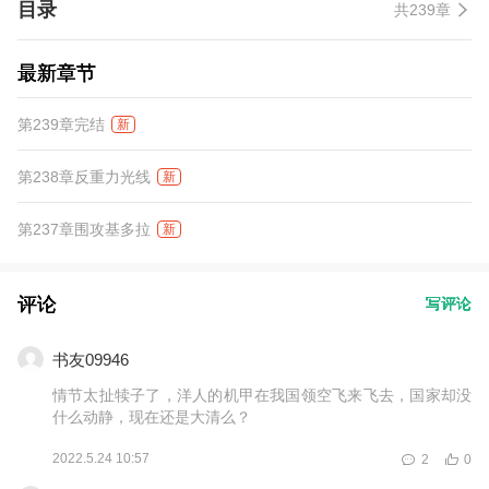
目录
共239章
最新章节
第239章完结
新
第238章反重力光线
新
第237章围攻基多拉
新
评论
写评论
书友09946
情节太扯犊子了，洋人的机甲在我国领空飞来飞去，国家却没
什么动静，现在还是大清么？
2022.5.24 10:57
2
0