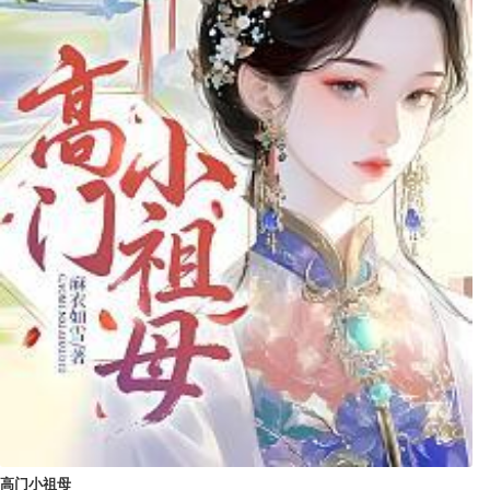
高门小祖母