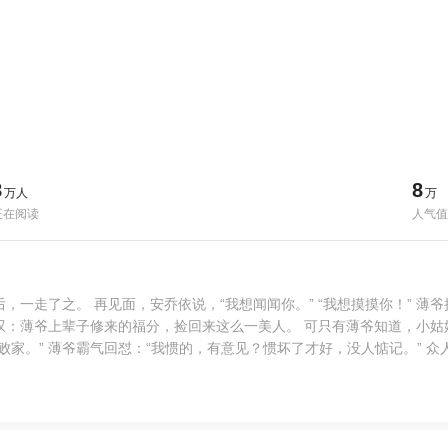
8
8
万人
万
正在阅读
人气值
一走了之。 再见面，安乔依说，“我想闻闻你。” “我想摸摸你！” 薄爷挑
叹：薄爷上辈子修来的福分，捡回来这么一美人。 可只有薄爷知道，小姑
败家。” 薄爷霸气回怼：“我惯的，有意见？惯坏了才好，没人惦记。” 众