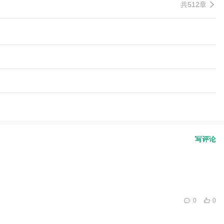
共512章
写评论
0
0