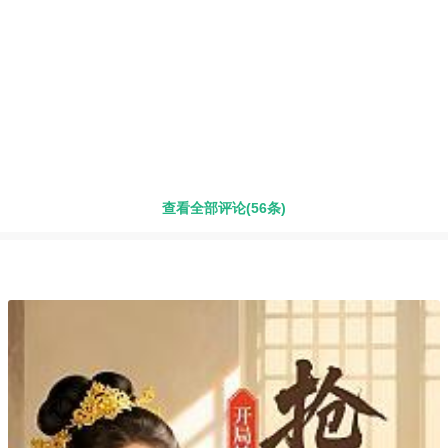
查看全部评论(56条)