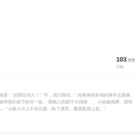
103
万字
字数
眉：“还摸过别人？” “不，我只摸你。” 传闻体弱多病的薄爷去退婚，
娘乖纯长相下的另一面。 调戏人的胆子大得很…… 小姑娘闹腾，得罪
人：“小家小户上不得台面，除了漂亮，哪里配得上您。”