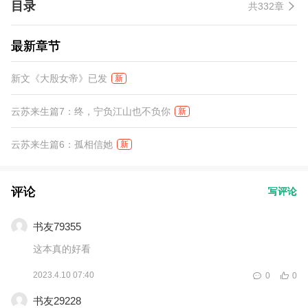
目录
共332章
她抽刀挥剑自戳心窝，一字一句：“我宋繁花此生誓死都不会再爱上
你。” 后来的后来，她怀胎三月却险些丧命，他沉默警告：“若是你
让本王的子嗣有个三长两短，本王让整个宋氏陪葬。” 她与他，前世
最新章节
纠缠，今生相杀，却终究是……两败俱伤。
新文《大殷女帝》已发
新
云苏来生篇7：终，宁负江山也不负你
新
云苏来生篇6：孤相信她
新
评论
写评论
书友79355
这本真的好看
2023.4.10 07:40
0
0
书友29228