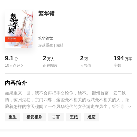
繁华错
繁华锦世
穿越重生
|
完结
9.1
2
2
194
分
万人
万
万字
10人点评
正在阅读
人气值
字数
内容简介
如果重来一世，我不会再把手交给你，绝不。 衡州首富，云门铁
骑，琼州烟巷，京门四尊，这些毫不相关的地域毫不相关的人，隐
藏着怎样的惊天秘闻？一个风华绝代的女子游走在风尘，纤纤素
手，又搅动着怎样的乱世风云？ 本一切皆在指掌，信手从容，奈
重生
相爱相杀
古言
王妃
虐恋
何，那个血溅三尺的女子睁开了眼，乱世风云里，谁的命数在改
变，谁的人生在改写，而这些改变命数的人，又该何去何从？ 前
世，她爱他。 今生，她恨他。 当红鸾星再动，当爱情再如期而至，