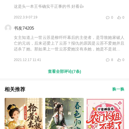
这是头一本王爷确实干正事的书 好看👍
2022.3.9 07:19
0
0
书友74205
女主知道上一世云苏是柳纤纤幕后的主使者，是导致她家破人
亡的元凶，后来还爱上了云苏？报仇的原因是云苏不爱她并且
还杀了她。那如果上一世云苏爱她没有杀她，她是不是就开开
心心的跟云苏在一起了？所以所谓的报仇真的很可笑，这一世
2021.12.17 11:41
8
0
如果不是有女主光环早就被杀几百次了。
查看全部评论(7条)
相关推荐
换一换