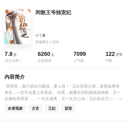
闲散王爷独宠妃
小丫鬟
穿越重生
|
完结
7.8
6260
7099
122
分
人
万字
10人点评
正在阅读
人气值
字数
内容简介
“容景宸，我只恨自己眼拙，爱上你！” 玉白苏死之前，发誓如果有
来生，一定不会爱上容景宸。 结果，她重生回到洞房花烛夜，又一
次嫁给容景宸…… 一次次逃离，又一次次心动，玉白苏实力上演什
么叫口是心非，言不由衷，和深爱不悔！ 容景宸霸气宠妻，并扬言
欢喜冤家
古言
王妃
甜宠
一生一世一双人，娶了玉白苏，他便一护到底!