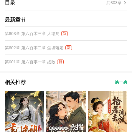
目录
共603章
最新章节
第603章 第六百零三章 大结局
新
第602章 第六百零二章 尘埃落定
新
第601章 第六百零一章 战败
新
相关推荐
换一换