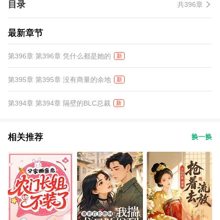
目录
共396章
最新章节
第396章 第396章 凭什么都是她的
新
第395章 第395章 没有商量的余地
新
第394章 第394章 隔壁的BLC总裁
新
相关推荐
换一换