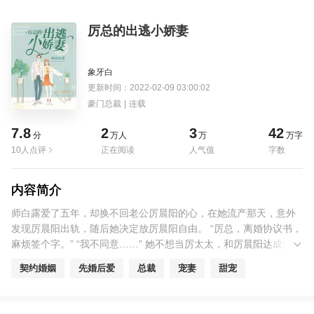
厉总的出逃小娇妻
象牙白
更新时间：2022-02-09 03:00:02
豪门总裁
|
连载
7.8
2
3
42
分
万人
万
万字
10人点评
正在阅读
人气值
字数
内容简介
师白露爱了五年，却换不回老公厉晨阳的心，在她流产那天，意外
发现厉晨阳出轨，随后她决定放厉晨阳自由。 “厉总，离婚协议书，
麻烦签个字。” “我不同意……” 她不想当厉太太，和厉晨阳达成口头
约定：三个月之后离婚。 谁知，三个月期满，师白露意外怀孕
契约婚姻
先婚后爱
总裁
宠妻
甜宠
啦……