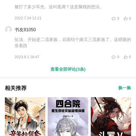
被打了多少耳光。这叫底调？这是脑残的想法。
2022.7.24 12:21
0
0
书友81050
扯淡。开始是二流家族，后面结个婚又三流家族了。这瞎眼的
坐着跌
2023.9.1 18:47
0
0
查看全部评论(3条)
相关推荐
换一换