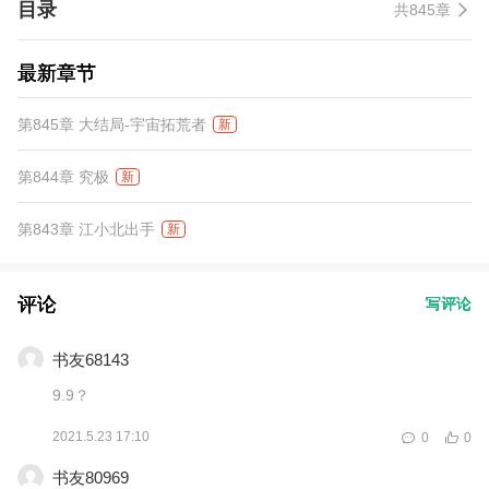
目录
共845章
最新章节
第845章 大结局-宇宙拓荒者
新
第844章 究极
新
第843章 江小北出手
新
评论
写评论
书友68143
9.9？
2021.5.23 17:10
0
0
书友80969