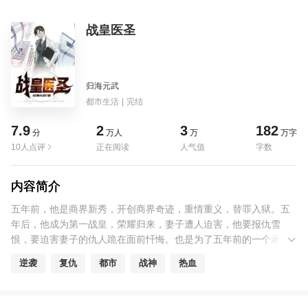
战皇医圣
归海元武
都市生活
|
完结
7.9
2
3
182
分
万人
万
万字
10人点评
正在阅读
人气值
字数
内容简介
五年前，他是商界新秀，开创商界奇迹，重情重义，替罪入狱。五
年后，他成为第一战皇，荣耀归来，妻子遭人迫害，他要报仇雪
恨，要迫害妻子的仇人跪在面前忏悔。也是为了五年前的一个承
诺，这一次他要牵起她的手，和她一起君临天下……
逆袭
复仇
都市
战神
热血