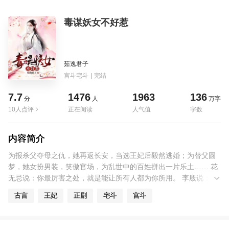
毒谋妖女不好惹
茹逸君子
宫斗宅斗
|
完结
7.7
1476
1963
136
分
人
万字
10人点评
正在阅读
人气值
字数
内容简介
为报杀父夺母之仇，她再返长安，当选王妃后毅然逃婚；为替父圆
梦，她女扮男装，笑傲官场，为乱世中的百姓拼出一片乐土…… 花
无忌说：你最厉害之处，就是能让所有人都为你所用。 李殷说：我
是个很有原则的人，我的原则只有一个，仙儿高兴就好。 李东升
古言
王妃
正剧
宅斗
宫斗
说：只要你在我身边，我的人生就有意义。 一支金箫，一把宝剑，
一块美玉，爱情的朦胧，挫折，沉淀。 她历经磨难，坚强不屈，终
于牵手相爱的人，潜身于芸芸众生之中，守着一间江湖客栈，幸福