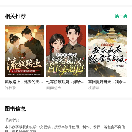
相关推荐
换一换
流放路上，死去的夫君
七零娇软后妈，嫁给糙
重回捉奸当天，我杀疯
给我打配合
汉首长养崽崽
后给全家上坟
竹枝欢
肉肉必火
枝清寒
图书信息
书旗小说
本书数字版权由纵横中文提供，授权本软件使用、制作、发行，若包含不良信
息，请及时告知客服。