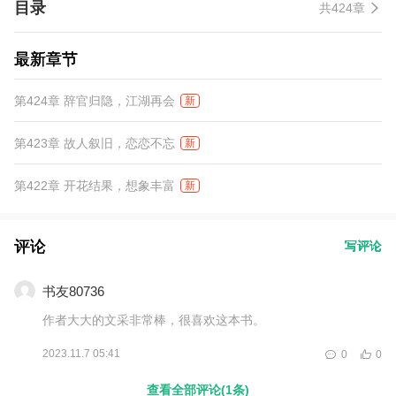
目录
共424章
无限！
最新章节
第424章 辞官归隐，江湖再会
新
第423章 故人叙旧，恋恋不忘
新
第422章 开花结果，想象丰富
新
评论
写评论
书友80736
作者大大的文采非常棒，很喜欢这本书。
2023.11.7 05:41
0
0
查看全部评论(1条)