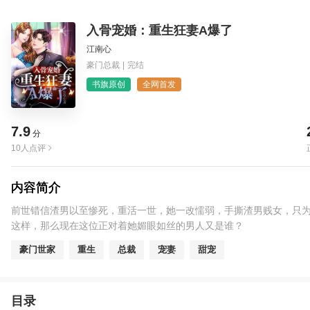
入骨宠婚：重生狂妻A爆了
江南心
豪门总裁
|
完结
书旗原创
全网首发
7.9
分
10人点评
内容简介
前世错信渣男以至惨死，重活一世，她一改懦弱，手撕渣男贱女，只为
这样，那么现在这位正对着她媚眼如丝的男人又是谁？
豪门世家
重生
总裁
宠妻
甜宠
目录