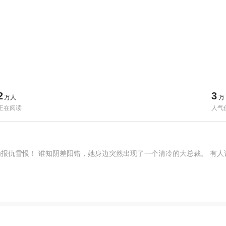
2
3
万人
万
正在阅读
人气
报仇雪恨！ 谁知阴差阳错，她身边突然出现了一个清冷的大总裁。 有人