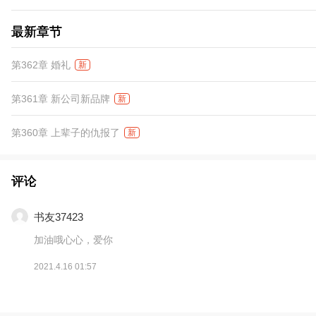
最新章节
第362章 婚礼
新
第361章 新公司新品牌
新
第360章 上辈子的仇报了
新
评论
书友37423
加油哦心心，爱你
2021.4.16 01:57