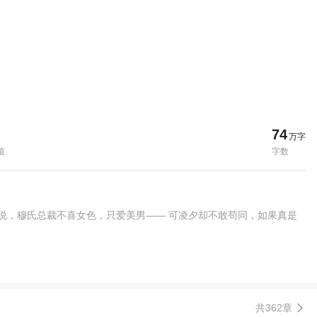
74
万字
值
字数
说，穆氏总裁不喜女色，只爱美男—— 可凌夕却不敢苟同，如果真是
共362章