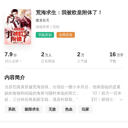
荒海求生：我被欧皇附体了！
傲龙在天
游戏异界
|
完结
书旗原创
全网首发
7.9
2
2
16
分
万人
万
万字
10人点评
正在阅读
人气值
字数
内容简介
当苏烈真身穿越荒海游戏，出现在一艘小木舟后，他将面临的是紧
缺的食物和凶猛的海兽与随时来临的死亡。 “叮！前方一百米
处，三分钟后将刷新宝箱，请及时获取。” 【叮！获得唐刀制
作图纸一份。】 “叮！前方五百米处，十分钟后将刷新青铜宝
系统
极限求生
无敌
热血
玩家
箱，请及时获取。” 【叮！获得铁皮船制作图纸一份。】
当所有人躲在小木舟还在为食物发愁时，苏烈已经开着铁皮船
四处寻找起宝箱。