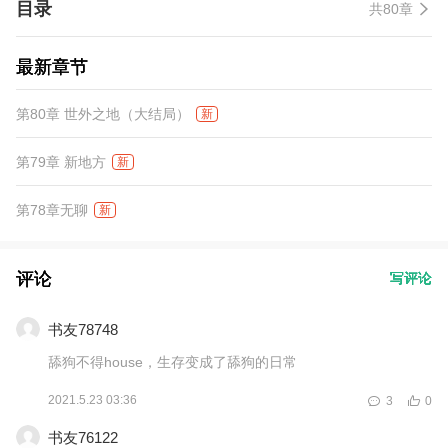
目录
共80章
最新章节
第80章 世外之地（大结局）
新
第79章 新地方
新
第78章无聊
新
评论
写评论
书友78748
舔狗不得house，生存变成了舔狗的日常
2021.5.23 03:36
3
0
书友76122