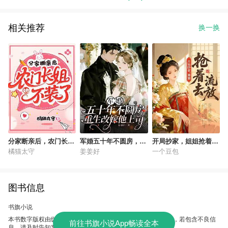
相关推荐
换一换
分家断亲后，农门长姐
军婚五十年不圆房，重
开局抄家，姐姐抢着去
她不装了
生改嫁他上司
流放
橘猫太守
姜姜好
一个豆包
图书信息
书旗小说
本书数字版权由纵横中文提供，授权本软件使用、制作、发行，若包含不良信
前往书旗小说App畅读全本
息，请及时告知客服。