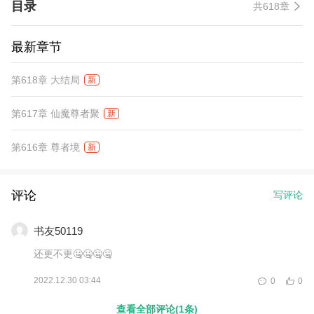
目录
共618章
最新章节
第618章 大结局
新
第617章 仙魔尊者聚
新
第616章 尊者境
新
评论
写评论
书友50119
还更不更🤐🤐🤐🤐
2022.12.30 03:44
0
0
查看全部评论(1条)