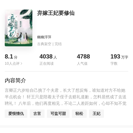
弃嫁王妃要修仙
幽幽浮萍
古典架空
|
完结
8.1
4038
4788
193
分
人
万字
10人点评
正在阅读
人气值
字数
内容简介
言卿正六岁给自己挑了个夫君，长大了想反悔，谁知道对方不给她
半点机会！ 轩王只是陪着太子侄子去赔礼道歉，怎料居然成了去送
聘礼！ 八年后，他们再度相见，不论二人差距如何，心却不知不觉
越离越近，可是巨大的鸿沟和阻碍仍然存在… 是仙？是凡？ 你会如
爱恨情仇
古言
可盐可甜
轻松
王妃
何选择！