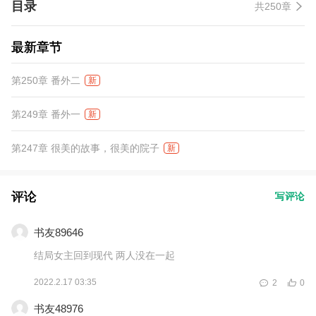
目录
共250章
也愿陪你披荆斩棘，跨过这世间最难的那道门槛，看你站在最高
处，俯瞰天下苍生。亦唯愿入你心门，两厢情暖，不离亦不弃。
最新章节
第250章 番外二
新
第249章 番外一
新
第247章 很美的故事，很美的院子
新
评论
写评论
书友89646
结局女主回到现代 两人没在一起
2022.2.17 03:35
2
0
书友48976