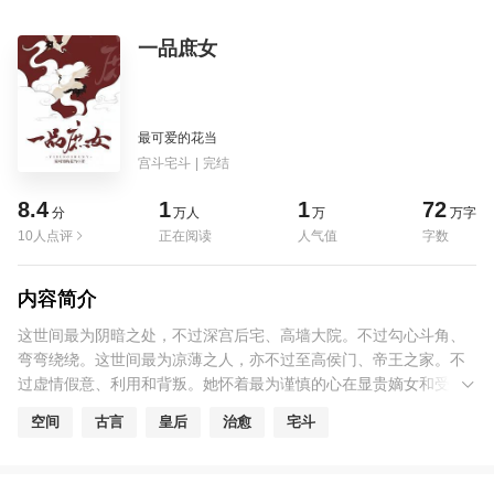
一品庶女
最可爱的花当
宫斗宅斗
|
完结
8.4
1
1
72
分
万人
万
万字
10人点评
正在阅读
人气值
字数
内容简介
这世间最为阴暗之处，不过深宫后宅、高墙大院。不过勾心斗角、
弯弯绕绕。这世间最为凉薄之人，亦不过至高侯门、帝王之家。不
过虚情假意、利用和背叛。她怀着最为谨慎的心在显贵嫡女和受宠
庶女之间谋求生存，只求嫁一平凡人家聊过此生，但不成想还是被
空间
古言
皇后
治愈
宅斗
卷入这世事无限的纷争中来。一路走一路停，这繁华世事间她看透
了多少人心，却唯独看不透那一双清明的眸子下隐藏的究竟是何心
意。一城人，两相守。我心中平实既所求不得，若有幸得你诚心，