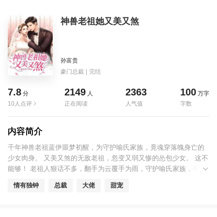
神兽老祖她又美又煞
孙富贵
豪门总裁
|
完结
7.8
2149
2363
100
分
人
万字
10人点评
正在阅读
人气值
字数
内容简介
千年神兽老祖蓝伊噩梦初醒，为守护喻氏家族，竟魂穿落魄身亡的
少女肉身。 又美又煞的无敌老祖，忽变又弱又惨的怂包少女。 这不
能够！ 老祖人狠话不多，翻手为云覆手为雨，守护喻氏家族，手撕
奸诈小人。做得了学霸，拼得了事业，再将喻家大少收入囊中。 喻
情有独钟
总裁
大佬
甜宠
家大少：“蓝伊老祖，守护我的家族是大事，嫁给我更是大事！宠你
爱你，是我的终生大事。”