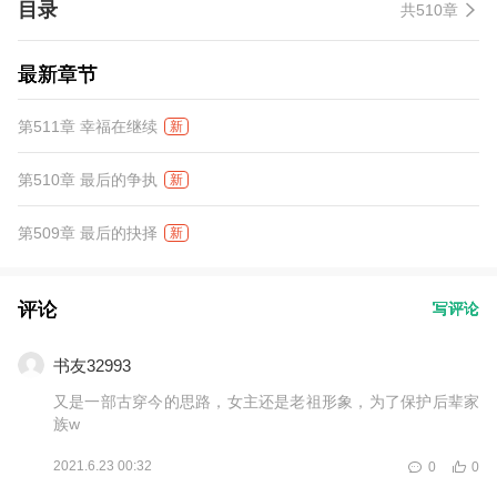
目录
共510章
最新章节
第511章 幸福在继续
新
第510章 最后的争执
新
第509章 最后的抉择
新
评论
写评论
书友32993
又是一部古穿今的思路，女主还是老祖形象，为了保护后辈家
族w
2021.6.23 00:32
0
0