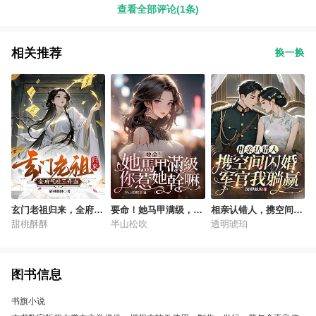
查看全部评论(1条)
相关推荐
换一换
玄门老祖归来，全府气
要命！她马甲满级，你
相亲认错人，携空间闪
吐三升血
惹她干嘛
婚军官我躺赢
甜桃酥酥
半山松吹
透明琥珀
图书信息
书旗小说