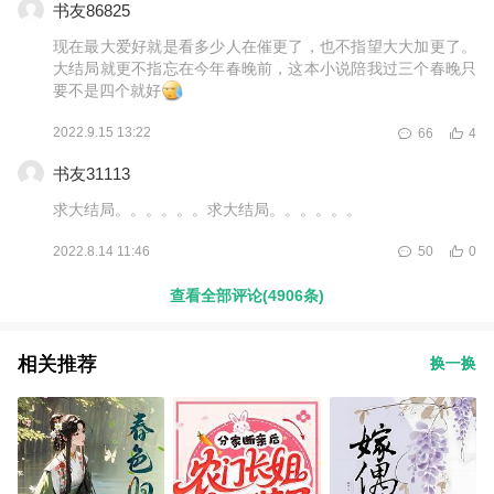
书友86825
现在最大爱好就是看多少人在催更了，也不指望大大加更了。
大结局就更不指忘在今年春晚前，这本小说陪我过三个春晚只
要不是四个就好
2022.9.15 13:22
66
4
书友31113
求大结局。。。。。。求大结局。。。。。。
2022.8.14 11:46
50
0
查看全部评论(4906条)
相关推荐
换一换