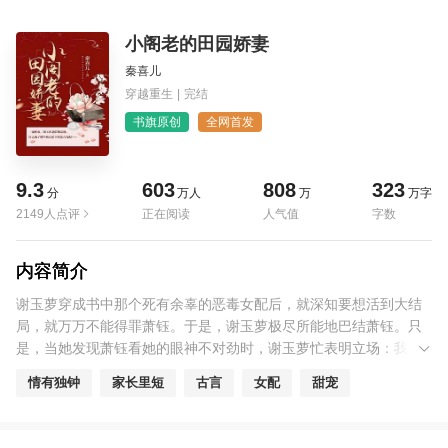
小阁老的田园娇妻
秦喜儿
穿越重生
|
完结
书旗原创
全网首发
9.3
603
808
323
分
万人
万
万字
2149人点评
正在阅读
人气值
字数
内容简介
谢玉萝穿成书中那个死有余辜的恶毒女配后，就深知要想活到大结
局，就万万不能得罪萧钰。于是，谢玉萝极尽所能地巴结萧钰。只
是，当她发现萧钰看她的眼神不对劲时，谢玉萝忙表明立场：我只
是想巴结你。萧钰：是嘛？我肯定你是在勾引我。直到被某人吃干
情有独钟
家长里短
古言
女配
甜宠
抹净，谢玉萝感慨：我只想活到全剧终，没想到抢了女主的戏……