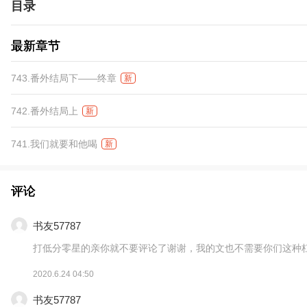
目录
最新章节
743.番外结局下——终章
新
742.番外结局上
新
741.我们就要和他喝
新
评论
书友57787
打低分零星的亲你就不要评论了谢谢，我的文也不需要你们这种
2020.6.24 04:50
书友57787