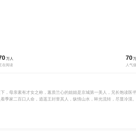
70
70
万人
正在阅读
人气
天下，母亲素有才女之称，蕙质兰心的姐姐是京城第一美人，兄长饱读医
着季家二百口人命，逍遥王封誉其人，纵情山水，眸光流转，尽显冷漠。