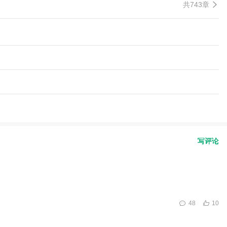
共743章
写评论
48
10