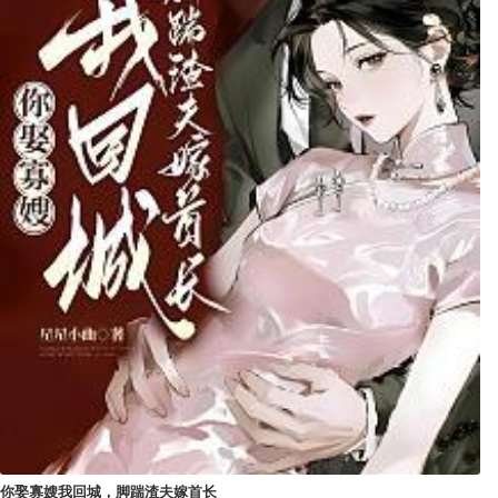
你娶寡嫂我回城，脚踹渣夫嫁首长