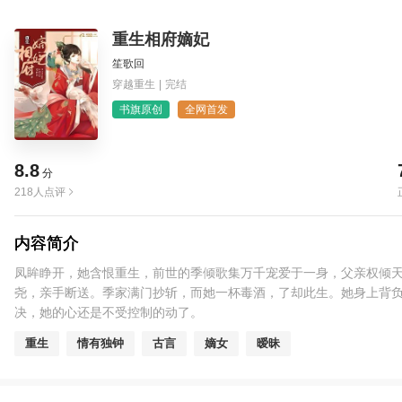
重生相府嫡妃
笙歌回
穿越重生
|
完结
书旗原创
全网首发
8.8
分
218人点评
内容简介
凤眸睁开，她含恨重生，前世的季倾歌集万千宠爱于一身，父亲权倾
尧，亲手断送。季家满门抄斩，而她一杯毒酒，了却此生。她身上背负
决，她的心还是不受控制的动了。
重生
情有独钟
古言
嫡女
暧昧