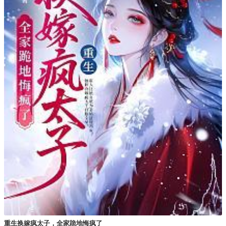
重生换嫁疯太子，全家跪地悔疯了