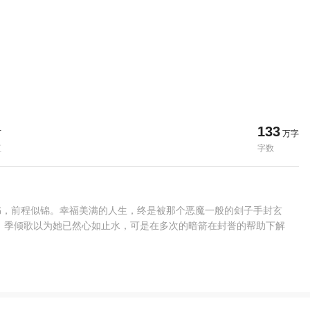
133
万
万字
值
字数
书，前程似锦。幸福美满的人生，终是被那个恶魔一般的刽子手封玄
 季倾歌以为她已然心如止水，可是在多次的暗箭在封誉的帮助下解