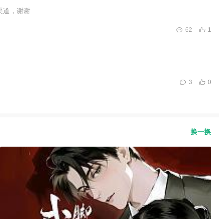
渠道，谢谢
62
1
3
0
换一换